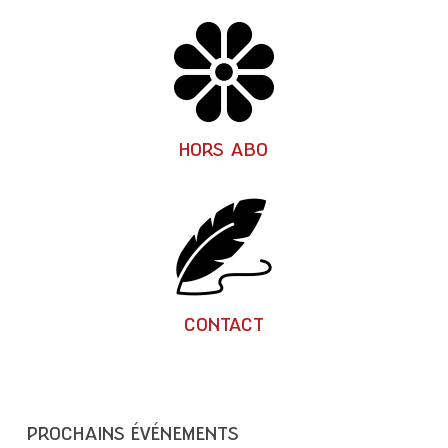
Spectacles
hors
abonnement
au
RiveRhin
HORS ABO
Contactez-
nous
!
CONTACT
PROCHAINS ÉVÉNEMENTS