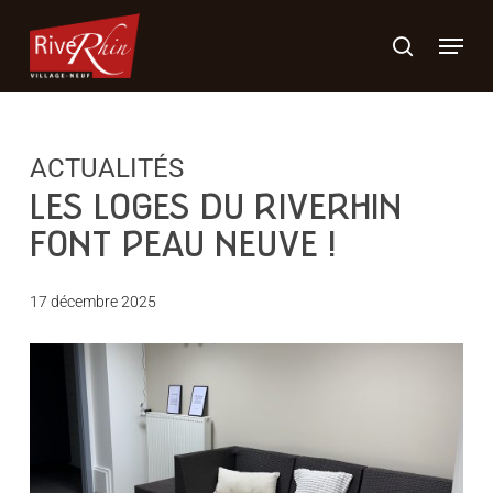
Skip
Menu
to
search
main
content
LES LOGES DU RIVERHIN
FONT PEAU NEUVE !
17 décembre 2025